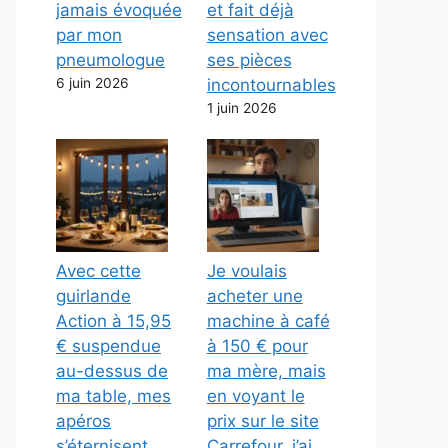
jamais évoquée
et fait déjà
par mon
sensation avec
pneumologue
ses pièces
6 juin 2026
incontournables
1 juin 2026
Avec cette
Je voulais
guirlande
acheter une
Action à 15,95
machine à café
€ suspendue
à 150 € pour
au-dessus de
ma mère, mais
ma table, mes
en voyant le
apéros
prix sur le site
s’éternisent
Carrefour, j’ai