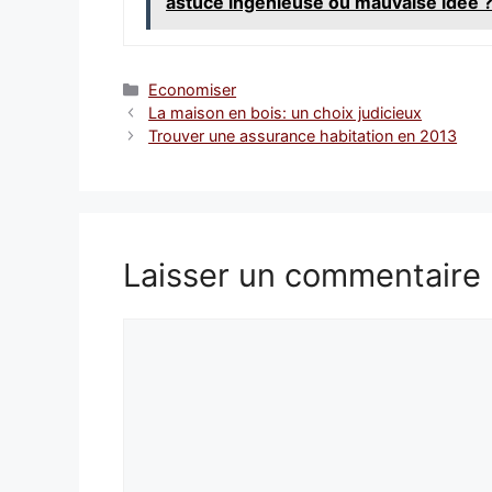
astuce ingénieuse ou mauvaise idée 
Catégories
Economiser
La maison en bois: un choix judicieux
Trouver une assurance habitation en 2013
Laisser un commentaire
Commentaire