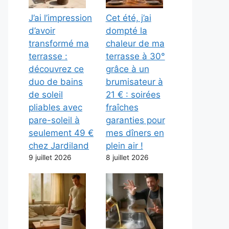
J’ai l’impression
Cet été, j’ai
d’avoir
dompté la
transformé ma
chaleur de ma
terrasse :
terrasse à 30°
découvrez ce
grâce à un
duo de bains
brumisateur à
de soleil
21 € : soirées
pliables avec
fraîches
pare-soleil à
garanties pour
seulement 49 €
mes dîners en
chez Jardiland
plein air !
9 juillet 2026
8 juillet 2026