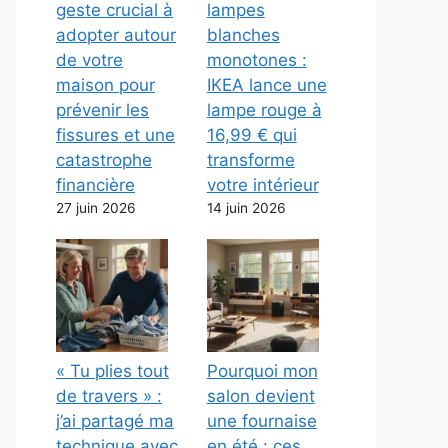
geste crucial à
lampes
adopter autour
blanches
de votre
monotones :
maison pour
IKEA lance une
prévenir les
lampe rouge à
fissures et une
16,99 € qui
catastrophe
transforme
financière
votre intérieur
27 juin 2026
14 juin 2026
« Tu plies tout
Pourquoi mon
de travers » :
salon devient
j’ai partagé ma
une fournaise
technique avec
en été : ces