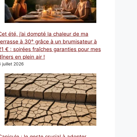
Cet été, j’ai dompté la chaleur de ma
terrasse à 30° grâce à un brumisateur à
21 € : soirées fraîches garanties pour mes
dîners en plein air !
 juillet 2026
Canicule : le geste crucial à adopter