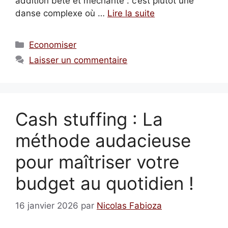
addition bête et méchante : c’est plutôt une
danse complexe où …
Lire la suite
Catégories
Economiser
Laisser un commentaire
Cash stuffing : La
méthode audacieuse
pour maîtriser votre
budget au quotidien !
16 janvier 2026
par
Nicolas Fabioza