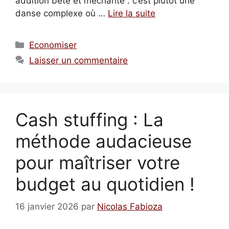
addition bête et méchante : c’est plutôt une
danse complexe où …
Lire la suite
Catégories
Economiser
Laisser un commentaire
Cash stuffing : La
méthode audacieuse
pour maîtriser votre
budget au quotidien !
16 janvier 2026
par
Nicolas Fabioza