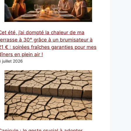
Cet été, j’ai dompté la chaleur de ma
terrasse à 30° grâce à un brumisateur à
21 € : soirées fraîches garanties pour mes
dîners en plein air !
 juillet 2026
Canicule : le geste crucial à adopter